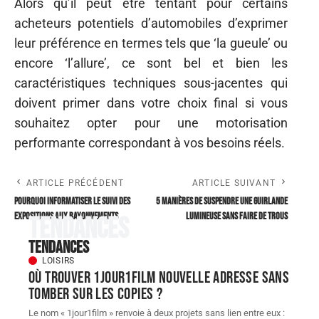
Alors qu’il peut être tentant pour certains
acheteurs potentiels d’automobiles d’exprimer
leur préférence en termes tels que ‘la gueule’ ou
encore ‘l’allure’, ce sont bel et bien les
caractéristiques techniques sous-jacentes qui
doivent primer dans votre choix final si vous
souhaitez opter pour une motorisation
performante correspondant à vos besoins réels.
ARTICLE PRÉCÉDENT
ARTICLE SUIVANT
Pourquoi informatiser le suivi des
5 manières de suspendre une guirlande
expositions aux rayonnements
lumineuse sans faire de trous
Tendances
Tendances
LOISIRS
Où trouver 1jour1film nouvelle adresse sans
tomber sur les copies ?
Le nom « 1jour1film » renvoie à deux projets sans lien entre eux :