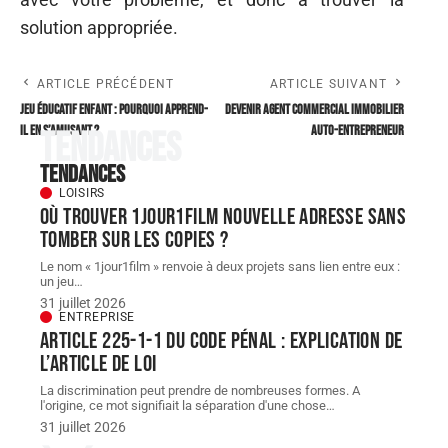
solution appropriée.
ARTICLE PRÉCÉDENT
ARTICLE SUIVANT
Jeu éducatif enfant : pourquoi apprend-
Devenir agent commercial immobilier
il en s’amusant ?
auto-entrepreneur
Tendances
Tendances
LOISIRS
Où trouver 1jour1film nouvelle adresse sans
tomber sur les copies ?
Le nom « 1jour1film » renvoie à deux projets sans lien entre eux :
un jeu
…
31 juillet 2026
ENTREPRISE
Article 225-1-1 du Code pénal : explication de
l’article de loi
La discrimination peut prendre de nombreuses formes. A
l'origine, ce mot signifiait la séparation d'une chose
…
31 juillet 2026