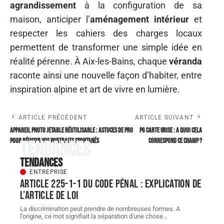
agrandissement
à la configuration de sa
maison, anticiper l’
aménagement intérieur
et
respecter les cahiers des charges locaux
permettent de transformer une simple idée en
réalité pérenne. À Aix-les-Bains, chaque
véranda
raconte ainsi une nouvelle façon d’habiter, entre
inspiration alpine et art de vivre en lumière.
ARTICLE PRÉCÉDENT
ARTICLE SUIVANT
Appareil photo jetable réutilisable : astuces de pro
P6 carte grise : A quoi cela
pour réussir vos portraits spontanés
correspond ce champ ?
Tendances
Tendances
ENTREPRISE
Article 225-1-1 du Code pénal : explication de
l’article de loi
La discrimination peut prendre de nombreuses formes. A
l'origine, ce mot signifiait la séparation d'une chose
…