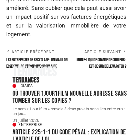
amélioré. Sans oublier que cela peut aussi avoir
un impact positif sur vos factures énergétiques
et sur la valorisation immobilière de votre
logement.
ARTICLE PRÉCÉDENT
ARTICLE SUIVANT
Les entreprises de recyclage : un maillon
Mon e-liquide change de couleur :
essentiel de l’économie circulaire
est-ce sûr de le vapoter ?
Tendances
Tendances
LOISIRS
Où trouver 1jour1film nouvelle adresse sans
tomber sur les copies ?
Le nom « 1jour1film » renvoie à deux projets sans lien entre eux :
un jeu
…
31 juillet 2026
ENTREPRISE
Article 225-1-1 du Code pénal : explication de
l’article de loi