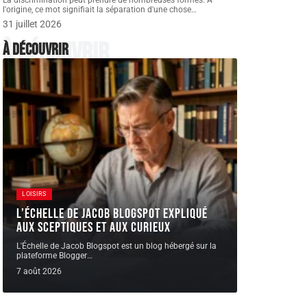
La discrimination peut prendre de nombreuses formes. A
l'origine, ce mot signifiait la séparation d'une chose
…
31 juillet 2026
À découvrir
À découvrir
LOISIRS
L’Échelle de Jacob Blogspot expliqué
aux sceptiques et aux curieux
L'Échelle de Jacob Blogspot est un blog hébergé sur la
plateforme Blogger
…
7 août 2026