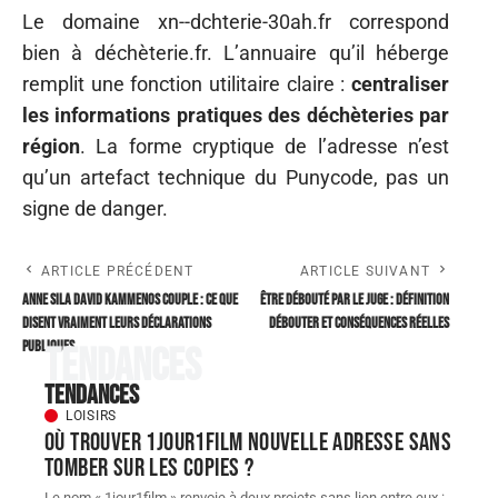
Le domaine xn--dchterie-30ah.fr correspond
bien à déchèterie.fr. L’annuaire qu’il héberge
remplit une fonction utilitaire claire :
centraliser
les informations pratiques des déchèteries par
région
. La forme cryptique de l’adresse n’est
qu’un artefact technique du Punycode, pas un
signe de danger.
ARTICLE PRÉCÉDENT
ARTICLE SUIVANT
Anne Sila David Kammenos Couple : ce que
Être débouté par le juge : Définition
disent vraiment leurs déclarations
débouter et conséquences réelles
publiques
Tendances
Tendances
LOISIRS
Où trouver 1jour1film nouvelle adresse sans
tomber sur les copies ?
Le nom « 1jour1film » renvoie à deux projets sans lien entre eux :