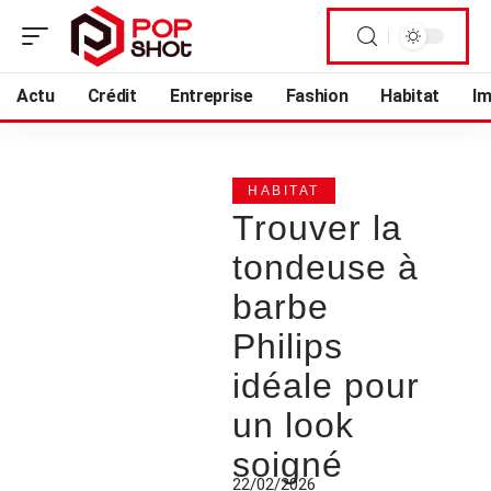
Actu
Crédit
Entreprise
Fashion
Habitat
I
HABITAT
Trouver la
tondeuse à
barbe
Philips
idéale pour
un look
soigné
22/02/2026