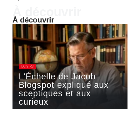
À découvrir
À découvrir
LOISIRS
L’Échelle de Jacob
Blogspot expliqué aux
sceptiques et aux
curieux
L'Échelle de Jacob Blogspot est un blog hébergé
sur la plateforme Blogger
…
7 août 2026