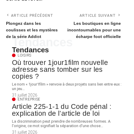
ARTICLE PRÉCÉDENT
ARTICLE SUIVANT
Plongez dans les
Les boutiques en ligne
coulisses et les mystères
incontournables pour une
de la série Addict
écharpe foot officielle
Tendances
Tendances
LOISIRS
Où trouver 1jour1film nouvelle
adresse sans tomber sur les
copies ?
Le nom « 1jour1film » renvoie à deux projets sans lien entre eux :
un jeu
…
31 juillet 2026
ENTREPRISE
Article 225-1-1 du Code pénal :
explication de l’article de loi
La discrimination peut prendre de nombreuses formes. A
l'origine, ce mot signifiait la séparation d'une chose
…
31 juillet 2026