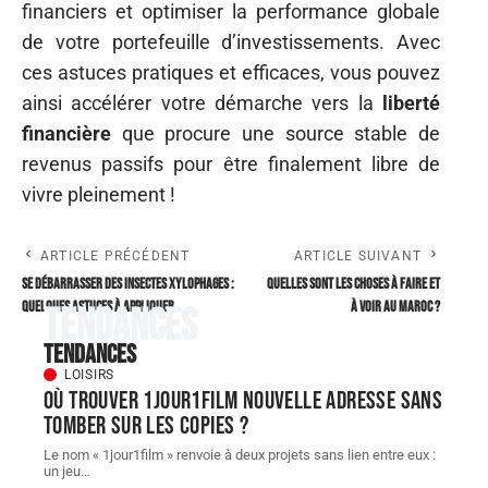
financiers et optimiser la performance globale
de votre portefeuille d’investissements. Avec
ces astuces pratiques et efficaces, vous pouvez
ainsi accélérer votre démarche vers la
liberté
financière
que procure une source stable de
revenus passifs pour être finalement libre de
vivre pleinement !
ARTICLE PRÉCÉDENT
ARTICLE SUIVANT
Se débarrasser des insectes xylophages :
Quelles sont les choses à faire et
quelques astuces à appliquer
à voir au Maroc ?
Tendances
Tendances
LOISIRS
Où trouver 1jour1film nouvelle adresse sans
tomber sur les copies ?
Le nom « 1jour1film » renvoie à deux projets sans lien entre eux :
un jeu
…