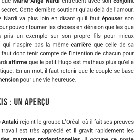
é que
Marie-Ange Nardi
entretient avec son
conjoint
e secret. Cette dernière soutient qu’au delà de l’amour,
 Nardi va plus loin en disant qu’il faut
épouser
son
r pouvoir tourner les choses en dérision quelles que
a pris un exemple sur son propre fils pour mieux
03 qui n’aspire pas la même
carrière
que celle de sa
 Il faut donc tenir compte de l’intention de chacun pour
ardi
affirme
que le petit Hugo est matheux plus qu’elle
tique. En un mot, il faut retenir que le couple se base
éhension
pour une vie heureuse.
is : un aperçu
s Antaki
rejoint le groupe L’Oréal, où il fait ses preuves
 travail est très apprécié et il gravit rapidement les
 des marques professionnelles
. Il occupe ce poste