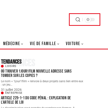
MÉDECINE
VIE DE FAMILLE
VOITURE
Tendances
Tendances
LOISIRS
Où trouver 1jour1film nouvelle adresse sans
tomber sur les copies ?
Le nom « 1jour1film » renvoie à deux projets sans lien entre eux
: un jeu
…
31 juillet 2026
ENTREPRISE
Article 225-1-1 du Code pénal : explication de
l’article de loi