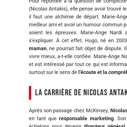
Pour répondre à la question de complicit
(Nicolas Antakis), elle pense avoir trouvé l
il faut une alchimie de départ. Marie-Ange
meilleur ami et avoir un humour commun pou
soient les épreuves. Marie-Ange Nardi 
s’expliquer. À cet effet, Hugo, né en 20
maman
, ne pourrait fait objet de dispute.
vivre mieux, a-t-elle confiée. Marie-Ange N
et est intéressé par tout ce qui est informa
surtout sur le sens de
l’écoute et la compr
La carrière de Nicolas Antak
Après son passage chez McKinsey,
Nicola
en tant que
responsable marketing
. Son
échelons pour devenir
directeur général