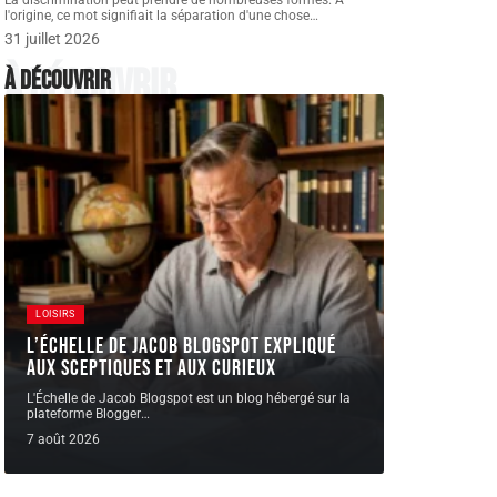
La discrimination peut prendre de nombreuses formes. A
l'origine, ce mot signifiait la séparation d'une chose
…
31 juillet 2026
À découvrir
À découvrir
LOISIRS
L’Échelle de Jacob Blogspot expliqué
aux sceptiques et aux curieux
L'Échelle de Jacob Blogspot est un blog hébergé sur la
plateforme Blogger
…
7 août 2026