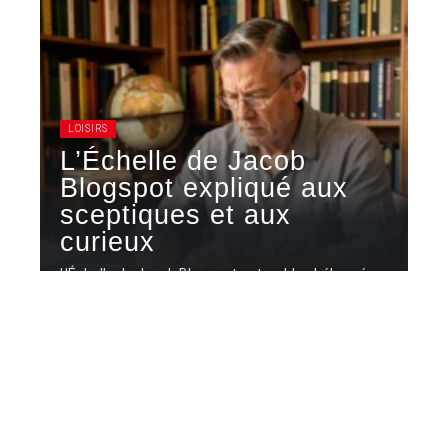
LOISIRS
L’Échelle de Jacob
Blogspot expliqué aux
sceptiques et aux
curieux
L'Échelle de Jacob Blogspot est un blog hébergé
sur la plateforme Blogger
…
7 août 2026