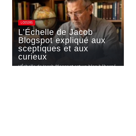
LOISIRS
L’Échelle de Jacob
Blogspot expliqué aux
sceptiques et aux
curieux
L'Échelle de Jacob Blogspot est un blog hébergé
sur la plateforme Blogger
…
7 août 2026
Contact
Mentions Légales
Sitemap
© 2025 | popshot.net